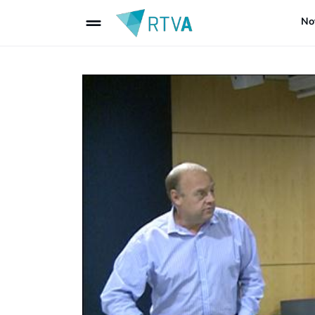
drag_handle
Not