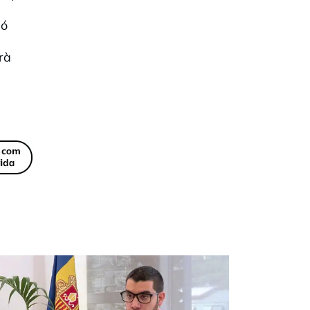
ió
rà