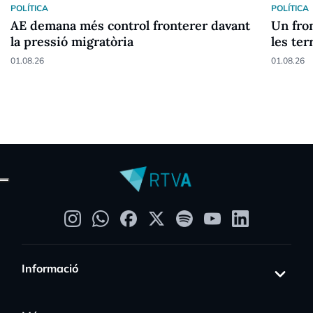
POLÍTICA
POLÍTICA
AE demana més control fronterer davant
Un fron
la pressió migratòria
les ter
01.08.26
01.08.26
Informació