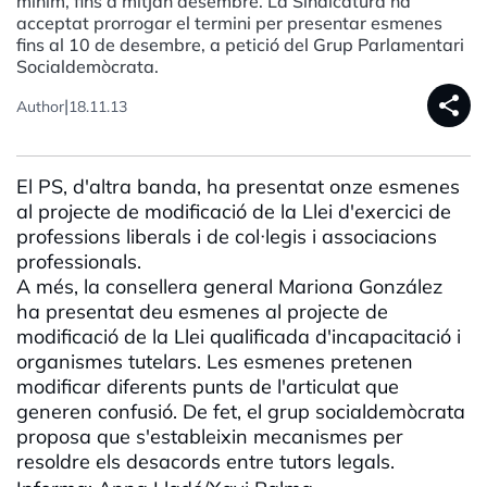
mínim, fins a mitjan desembre. La Sindicatura ha
acceptat prorrogar el termini per presentar esmenes
fins al 10 de desembre, a petició del Grup Parlamentari
Socialdemòcrata.
share
|
Author
18.11.13
El PS, d'altra banda, ha presentat onze esmenes
al projecte de modificació de la Llei d'exercici de
professions liberals i de col·legis i associacions
professionals.
A més, la consellera general Mariona González
ha presentat deu esmenes al projecte de
modificació de la Llei qualificada d'incapacitació i
organismes tutelars. Les esmenes pretenen
modificar diferents punts de l'articulat que
generen confusió. De fet, el grup socialdemòcrata
proposa que s'estableixin mecanismes per
resoldre els desacords entre tutors legals.