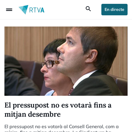
drag_handle
search
En directe
El pressupost no es votarà fins a
mitjan desembre
El pressupost no es votarà al Consell General, com a