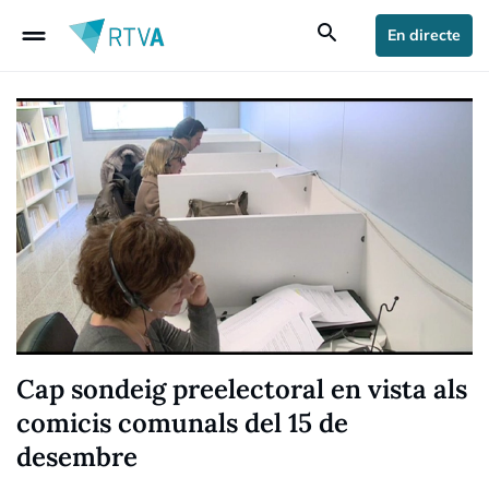
drag_handle
search
En directe
Cap sondeig preelectoral en vista als
comicis comunals del 15 de
desembre