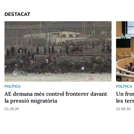
DESTACAT
POLÍTICA
POLÍTICA
AE demana més control fronterer davant
Un fron
la pressió migratòria
les ter
01.08.26
01.08.26