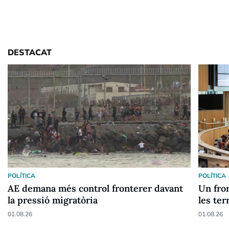
DESTACAT
POLÍTICA
POLÍTICA
AE demana més control fronterer davant
Un fron
la pressió migratòria
les ter
01.08.26
01.08.26