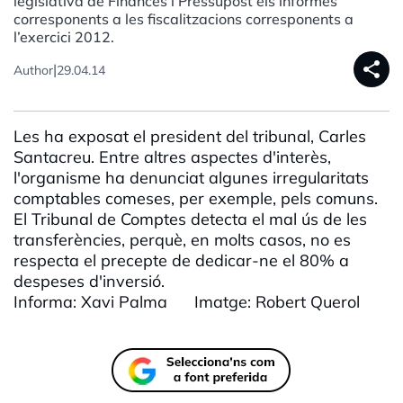
legislativa de Finances i Pressupost els informes
corresponents a les fiscalitzacions corresponents a
l’exercici 2012.
share
|
Author
29.04.14
Les ha exposat el president del tribunal, Carles
Santacreu. Entre altres aspectes d'interès,
l'organisme ha denunciat algunes irregularitats
comptables comeses, per exemple, pels comuns.
El Tribunal de Comptes detecta el mal ús de les
transferències, perquè, en molts casos, no es
respecta el precepte de dedicar-ne el 80% a
despeses d'inversió.
Informa: Xavi Palma Imatge: Robert Querol