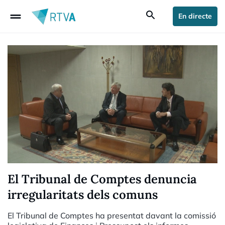
drag_handle
search
En directe
El Tribunal de Comptes denuncia
irregularitats dels comuns
El Tribunal de Comptes ha presentat davant la comissió