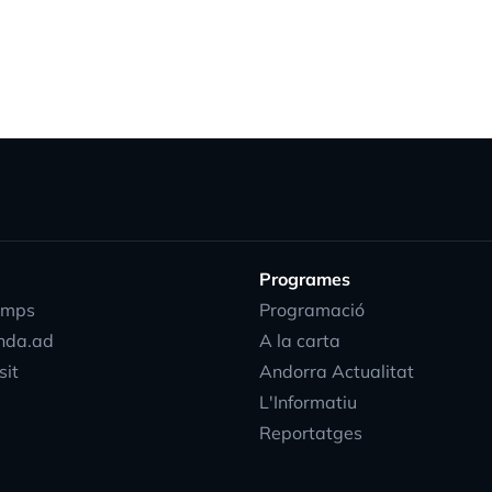
Programes
emps
Programació
nda.ad
A la carta
sit
Andorra Actualitat
L'Informatiu
Reportatges