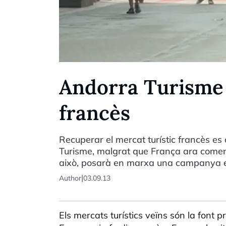
Andorra Turisme 
francès
Recuperar el mercat turístic francès es 
Turisme, malgrat que França ara començ
això, posarà en marxa una campanya es
|
Author
03.09.13
Els mercats turístics veïns són la font p