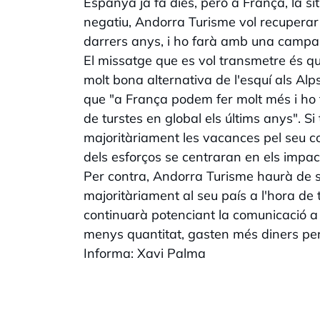
Espanya ja fa dies, però a França, la s
negatiu, Andorra Turisme vol recuperar
darrers anys, i ho farà amb una campa
El missatge que es vol transmetre és qu
molt bona alternativa de l'esquí als Al
que "a França podem fer molt més i ho
de turstes en global els últims anys". 
majoritàriament les vacances pel seu c
dels esforços se centraran en els impact
Per contra, Andorra Turisme haurà de su
majoritàriament al seu país a l'hora de
continuarà potenciant la comunicació a d
menys quantitat, gasten més diners pe
Informa: Xavi Palma