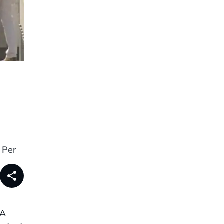
 Per
share
 A