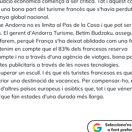
ituació econòmica comença a ser crítica.
Tot i aquest c
 una bona part del turisme francès que s'havia perdut
nya global nacional.
e Andorra no es limita al Pas de la Casa i que pot se
ps. El gerent d'Andorra Turisme, Betim Budzaku, asseg
 farem, perquè França s'ha deixat oblidada com una f
Si tenim en compte que el 83% dels francesos reserva
ompte i no a través d'una agència de viatges, bona pa
es publicitaris a través de les noves tecnologies.
perar un escull. I és que els turistes francesos es q
 triar una destinació de vacances. Per compensar-ho, 
'altres països europeus i asiàtics que, tot i que véne
rque fan estades d'una durada més llarga.