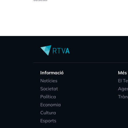
Informació
Més
Notícies
EI T
Societat
Age
Política
Tràn
Economia
Cultura
Esports