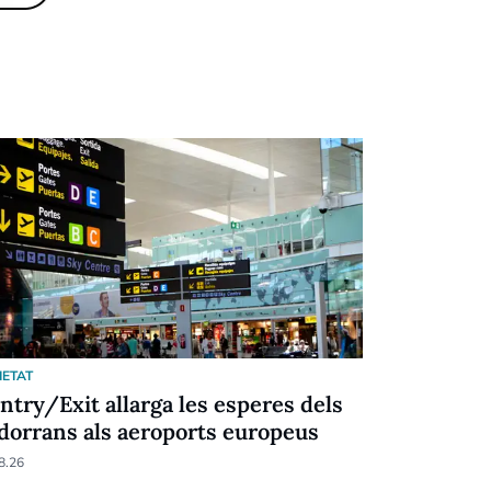
IETAT
SOCIETAT
Entry/Exit allarga les esperes dels
Menys pob
dorrans als aeroports europeus
d'exclusió
8.26
04.08.26