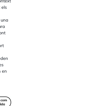
ontext
 els
r una
ura
ont
rt
ueden
es
n en