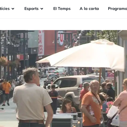
ícies
Esports
EI Temps
A la carta
Programa