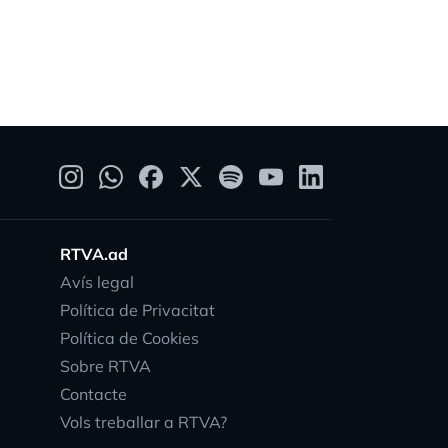
RTVA.ad
Avís legal
Política de Privacitat
Política de Cookies
Sobre RTVA
Contacte
Vols treballar a RTVA?