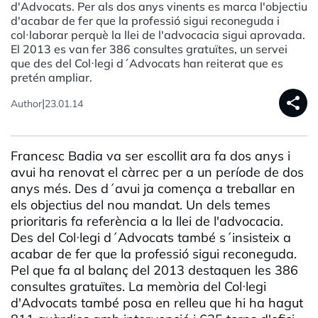
d'Advocats. Per als dos anys vinents es marca l'objectiu
d'acabar de fer que la professió sigui reconeguda i
col·laborar perquè la llei de l'advocacia sigui aprovada.
El 2013 es van fer 386 consultes gratuïtes, un servei
que des del Col·legi d´Advocats han reiterat que es
pretén ampliar.
share
|
Author
23.01.14
Francesc Badia va ser escollit ara fa dos anys i
avui ha renovat el càrrec per a un període de dos
anys més. Des d´avui ja comença a treballar en
els objectius del nou mandat. Un dels temes
prioritaris fa referència a la llei de l'advocacia.
Des del Col·legi d´Advocats també s´insisteix a
acabar de fer que la professió sigui reconeguda.
Pel que fa al balanç del 2013 destaquen les 386
consultes gratuïtes. La memòria del Col·legi
d'Advocats també posa en relleu que hi ha hagut