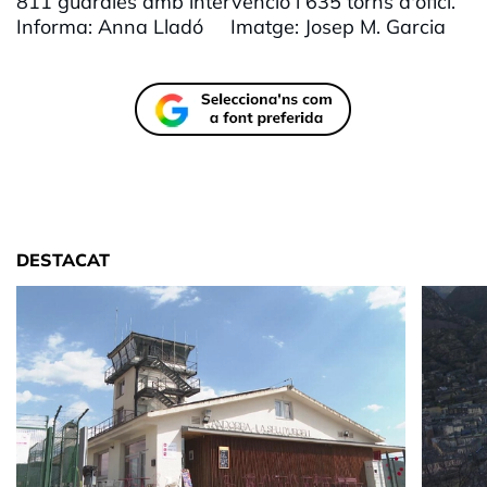
811 guàrdies amb intervenció i 635 torns d'ofici.
Informa: Anna Lladó Imatge: Josep M. Garcia
DESTACAT