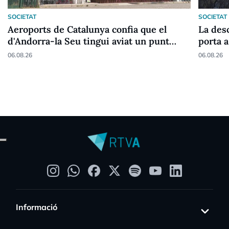
SOCIETAT
SOCIETAT
Aeroports de Catalunya confia que el
La desc
d'Andorra-la Seu tingui aviat un punt
porta a
fronterer Schengen
06.08.26
06.08.26
Informació