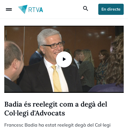
drag_handle
search
En directe
Badia és reelegit com a degà del
Col·legi d'Advocats
Francesc Badia ha estat reelegit degà del Col·legi