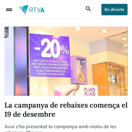
drag_handle
search
En directe
La campanya de rebaixes comença el
19 de desembre
Avui s'ha presentat la campanya amb motiu de les