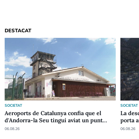
DESTACAT
SOCIETAT
SOCIETAT
Aeroports de Catalunya confia que el
La desc
d'Andorra-la Seu tingui aviat un punt
porta a
fronterer Schengen
06.08.26
06.08.26