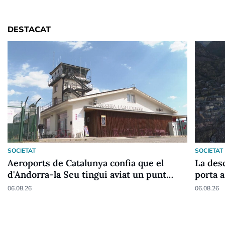
DESTACAT
SOCIETAT
SOCIETAT
Aeroports de Catalunya confia que el
La desc
d'Andorra-la Seu tingui aviat un punt
porta a
fronterer Schengen
06.08.26
06.08.26