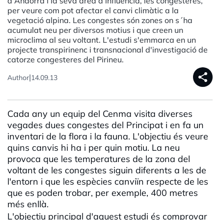
d'Andorra i la seva àrea d'influència, les congesteres,
per veure com pot afectar el canvi climàtic a la
vegetació alpina. Les congestes són zones on s´ha
acumulat neu per diversos motius i que creen un
microclima al seu voltant. L'estudi s'emmarca en un
projecte transpirinenc i transnacional d'investigació de
catorze congesteres del Pirineu.
share
|
Author
14.09.13
Cada any un equip del Cenma visita diverses
vegades dues congestes del Principat i en fa un
inventari de la flora i la fauna. L'objectiu és veure
quins canvis hi ha i per quin motiu. La neu
provoca que les temperatures de la zona del
voltant de les congestes siguin diferents a les de
l'entorn i que les espècies canviïn respecte de les
que es poden trobar, per exemple, 400 metres
més enllà.
L'objectiu principal d'aquest estudi és comprovar