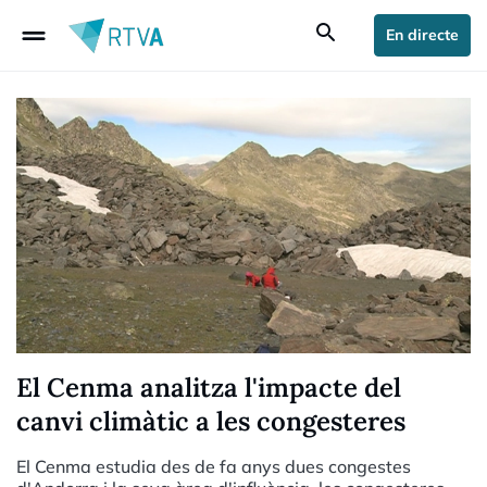
drag_handle
search
En directe
El Cenma analitza l'impacte del
canvi climàtic a les congesteres
El Cenma estudia des de fa anys dues congestes