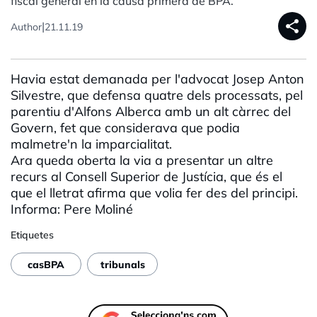
fiscal general en la causa primera de BPA.
share
|
Author
21.11.19
Havia estat demanada per l'advocat Josep
Anton
Silvestre, que defensa quatre dels processats, pel
parentiu d'Alfons
Alberca
amb un alt càrrec del
Govern, fet que considerava que podia
malmetre'n la imparcialitat.
Ara queda oberta la via a presentar un altre
recurs al Consell Superior de Justícia, que és el
que el lletrat afirma que volia fer des del principi.
Informa: Pere
Moliné
Etiquetes
casBPA
tribunals