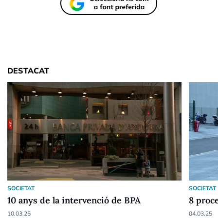
DESTACAT
SOCIETAT
SOCIETAT
10 anys de la intervenció de BPA
8 proc
10.03.25
04.03.25