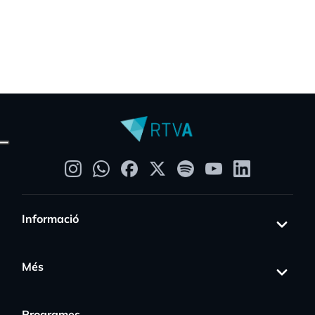
Informació
Més
Programes