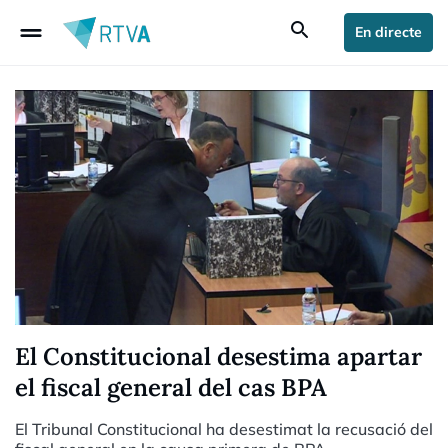
drag_handle
search
En directe
El Constitucional desestima apartar
el fiscal general del cas BPA
El Tribunal Constitucional ha desestimat la recusació del