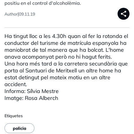
positiu en el control d'alcoholèmia.
share
|
Author
09.11.19
Ha tingut lloc a les 4.30h quan al fer la rotonda el
conductor del turisme de matrícula espanyola ha
maniobrat de tal manera que ha bolcat. L'home
anava acompanyat però no hi hagut ferits.
Una hora més tard a la carretera secundària que
porta al Santuari de
Meritxell
un altre home ha
estat detingut pel mateix motiu en un altre
accident.
Informa: Sílvia Mestre
Imatge: Rosa
Alberch
Etiquetes
policia