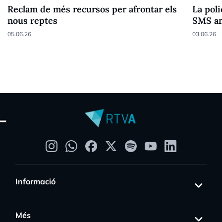
Reclam de més recursos per afrontar els
La poli
nous reptes
SMS am
05.06.26
03.06.26
Informació
Més