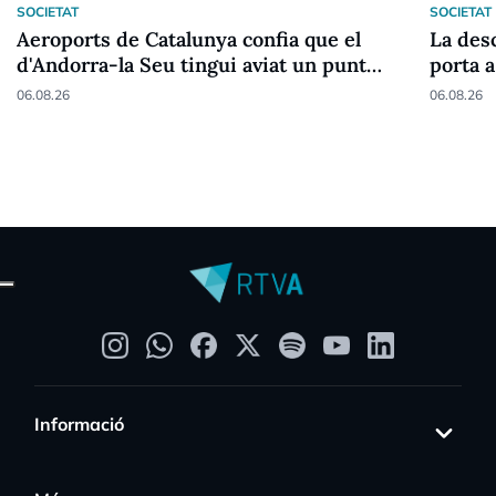
SOCIETAT
SOCIETAT
Aeroports de Catalunya confia que el
La desc
d'Andorra-la Seu tingui aviat un punt
porta a
fronterer Schengen
06.08.26
06.08.26
Informació