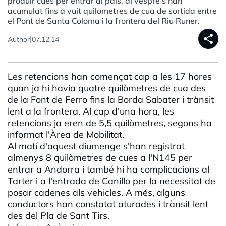
produir cues per entrar al país, al vespre s'han
acumulat fins a vuit quilometres de cua de sortida entre
el Pont de Santa Coloma i la frontera del Riu Runer.
share
|
Author
07.12.14
Les retencions han començat cap a les 17 hores
quan ja hi havia quatre quilòmetres de cua des
de la Font de Ferro fins la Borda Sabater i trànsit
lent a la frontera. Al cap d'una hora, les
retencions ja eren de 5,5 quilòmetres, segons ha
informat l'Àrea de Mobilitat.
Al matí d'aquest diumenge s'han registrat
almenys 8 quilòmetres de cues a l'N145 per
entrar a Andorra i també hi ha complicacions al
Tarter i a l'entrada de Canillo per la necessitat de
posar cadenes als vehicles. A més, alguns
conductors han constatat aturades i trànsit lent
des del Pla de Sant Tirs.