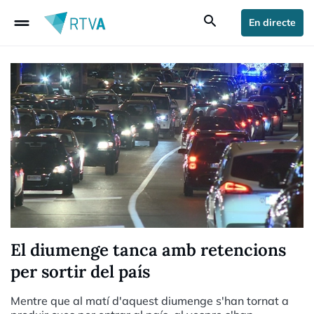
drag_handle
search
En directe
El diumenge tanca amb retencions
per sortir del país
Mentre que al matí d'aquest diumenge s'han tornat a