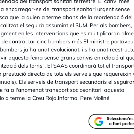
enació del transport sanitari terrestre. El canvi més
a encarregar-se del transport sanitari urgent sense
sca que ja duien a terme abans de la reordenació del
icalitzat el seguirà assumint el SUM. Per als bombers,
gment en les intervencions que es multiplicaran alm
 de contractar cinc bombers més.El ministre portaveu,
bombers ja ha anat evolucionat, i s'ha anat reestructu
ir aquesta feina sense grans canvis en relació al qu
ització dels torns". El SAAS coordinarà tot el transpor
a prestació directa de tots els serveis que requereixin
nuals). Els serveis de transport secundaris el seguira
e fa a l'anomenat transport sociosanitari, aquesta
lo a terme la Creu Roja.Informa: Pere Moliné