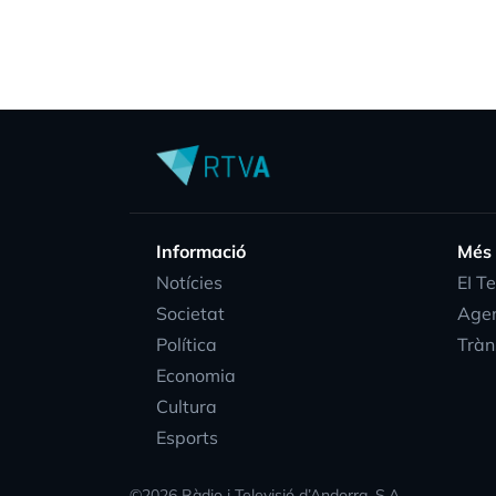
Informació
Més
Notícies
EI T
Societat
Age
Política
Tràn
Economia
Cultura
Esports
©
2026
Ràdio i Televisió d’Andorra, S.A.