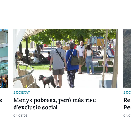
SOCIETAT
SOC
s
Menys pobresa, però més risc
Re
d'exclusió social
Pe
04.08.26
04.0