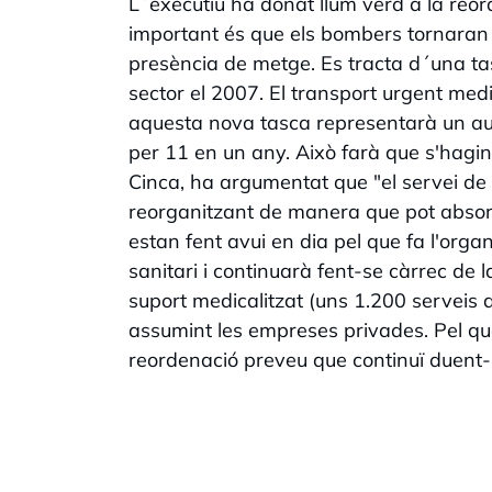
L´executiu ha donat llum verd a la reord
important és que els bombers tornaran 
presència de metge. Es tracta d´una ta
sector el 2007. El transport urgent med
aquesta nova tasca representarà un au
per 11 en un any. Això farà que s'hagin
Cinca, ha argumentat que "el servei de 
reorganitzant de manera que pot absorv
estan fent avui en dia pel que fa l'organ
sanitari i continuarà fent-se càrrec de l
suport medicalitzat (uns 1.200 serveis a
assumint les empreses privades. Pel qu
reordenació preveu que continuï duent-