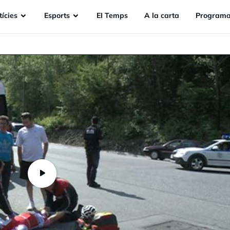
ícies
Esports
EI Temps
A la carta
Programa