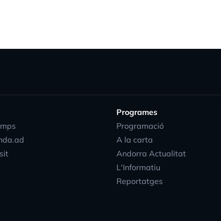
Programes
emps
Programació
nda.ad
A la carta
sit
Andorra Actualitat
L'Informatiu
Reportatges