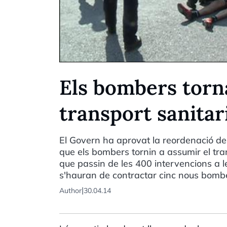
Els bombers torn
transport sanitar
El Govern ha aprovat la reordenació del
que els bombers tornin a assumir el tra
que passin de les 400 intervencions a l
s'hauran de contractar cinc nous bomb
|
Author
30.04.14