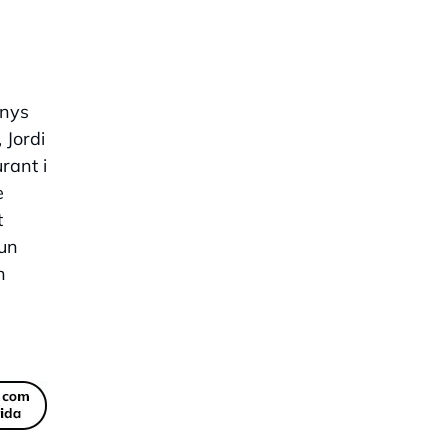
enys
 Jordi
rant i
e
t
 un
n