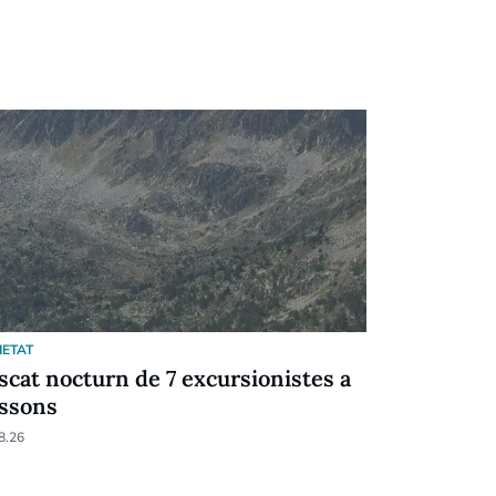
IETAT
SOCIETAT
scat nocturn de 7 excursionistes a
La Seu acc
ssons
pisos públi
l'habitatg
8.26
04.08.26