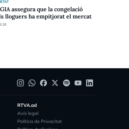
IETAT
SOCIETAT
AGIA assegura que la congelació
Les obres 
ls lloguers ha empitjorat el mercat
d'Encamp 
8.26
07.08.26
RTVA.ad
Avís legal
Política de Privacitat