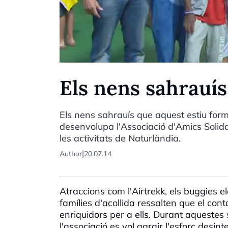
Els nens sahrauís
Els nens sahrauís que aquest estiu form
desenvolupa l'Associació d'Amics Solid
les activitats de Naturlàndia.
|
Author
20.07.14
Atraccions com l'Airtrekk, els buggies el
famílies d'acollida ressalten que el cont
enriquidors per a ells. Durant aquestes
l'associació es vol agrair l'esforç desint