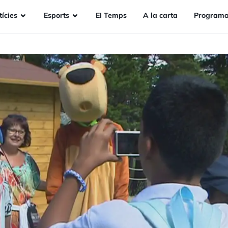
ícies
Esports
EI Temps
A la carta
Programa