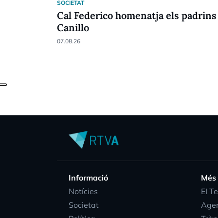
SOCIETAT
Cal Federico homenatja els padrins
Canillo
07.08.26
Informació
Més
Notícies
EI T
Societat
Age