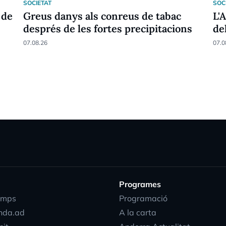
SOCIETAT
SOC
 de
Greus danys als conreus de tabac
L'
després de les fortes precipitacions
de
07.08.26
07.0
Programes
emps
Programació
nda.ad
A la carta