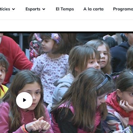
ícies
Esports
EI Temps
A la carta
Programa