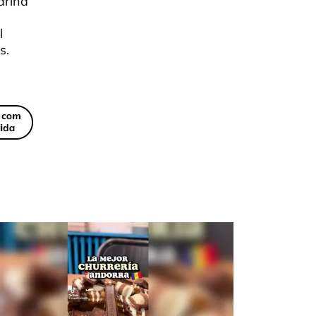
arina
l
s.