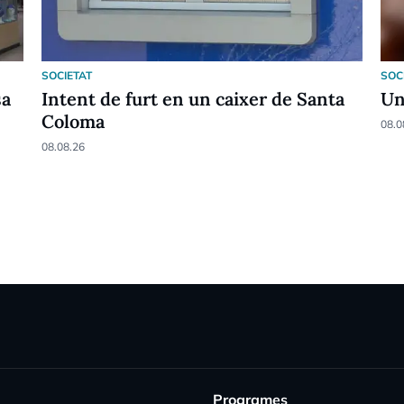
SOCIETAT
SOC
sa
Intent de furt en un caixer de Santa
Un
Coloma
08.0
08.08.26
Programes