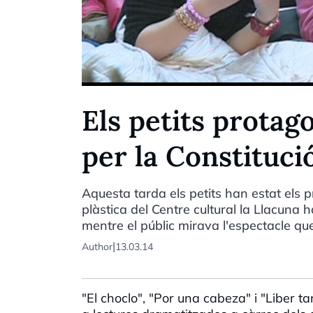
Els petits protago
per la Constituci
Aquesta tarda els petits han estat els 
plàstica del Centre cultural la Llacuna h
mentre el públic mirava l'espectacle que
|
Author
13.03.14
"El choclo", "Por una cabeza" i "Liber 