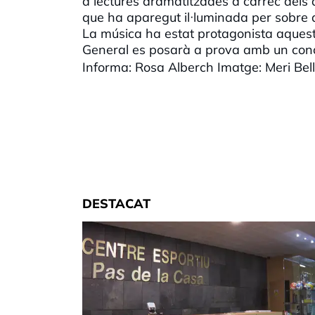
a lectures dramatitzades a càrrec dels a
que ha aparegut il·luminada per sobre d
La música ha estat protagonista aquesta 
General es posarà a prova amb un conce
Informa: Rosa Alberch Imatge: Meri Bel
DESTACAT