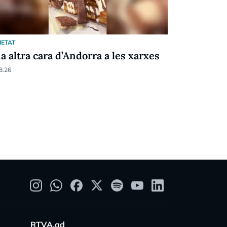
IETAT
SOCIETAT
a altra cara d’Andorra a les xarxes
Les tempe
visitants
8.26
08.08.26
RTVA.ad