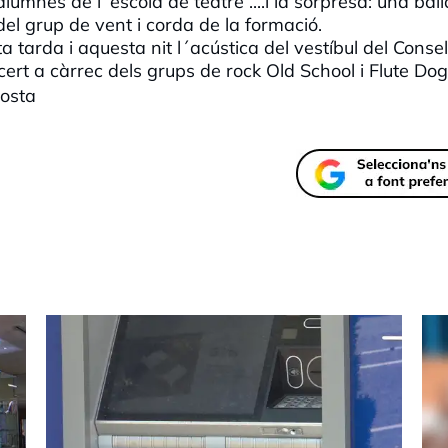
lumnes de l´escola de teatre ....i la sorpresa: una ball
el grup de vent i corda de la formació.
tarda i aquesta nit l´acústica del vestíbul del Consel
rt a càrrec dels grups de rock Old School i Flute Dog
losta