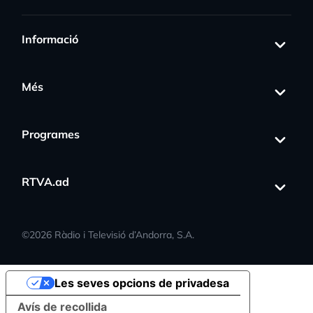
Informació
Més
Programes
RTVA.ad
©
2026
Ràdio i Televisió d’Andorra, S.A.
Les seves opcions de privadesa
Avís de recollida