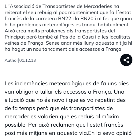
L´Associació de Transportistes de Mercaderies ha
reiterat el seu rebuig al poc manteniment que fa l´estat
francès de la carretera RN22 i la RN20 i al fet que quan
hi ha problemes meteorològics es tanqui habitualment.
Això crea molts problemes als transportistes del
Principat però també al Pas de la Casa i a les localitats
veïnes de França. Sense anar més lluny aquesta nit ja hi
ha hagut un nou tancament dels accessos a França.
share
|
Author
01.12.13
Les inclemències meteorològiques de fa uns dies
van obligar a tallar els accessos a França. Una
situació que no és nova i que es va repetint des
de fa temps però que els transportistes de
mercaderies voldrien que es reduís al màxim
possible. Per això reclamen que l'estat francès
posi més mitjans en aquesta via.En la seva opinió