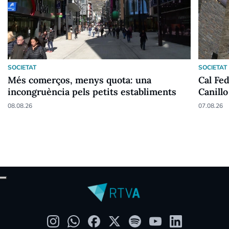
SOCIETAT
SOCIETAT
Més comerços, menys quota: una
Cal Fe
incongruència pels petits establiments
Canillo
08.08.26
07.08.26