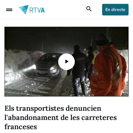
drag_handle
search
En directe
Els transportistes denuncien
l'abandonament de les carreteres
franceses