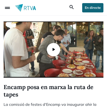
drag_handle
search
En directe
Encamp posa en marxa la ruta de
tapes
La comissió de festes d'Encamp va inaugurar ahir la