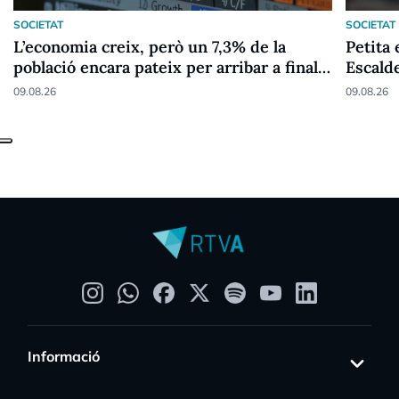
SOCIETAT
SOCIETAT
L’economia creix, però un 7,3% de la
Petita 
població encara pateix per arribar a final
Escald
de mes
09.08.26
09.08.26
Informació