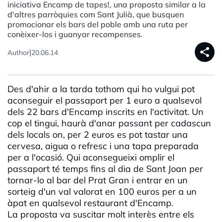
iniciativa Encamp de tapes!, una proposta similar a la
d'altres parròquies com Sant Julià, que busquen
promocionar els bars del poble amb una ruta per
conèixer-los i guanyar recompenses.
share
|
Author
20.06.14
Des d'ahir a la tarda tothom qui ho vulgui pot
aconseguir el passaport per 1 euro a qualsevol
dels 22 bars d'Encamp inscrits en l'activitat. Un
cop el tingui, haurà d'anar passant per cadascun
dels locals on, per 2 euros es pot tastar una
cervesa, aigua o refresc i una tapa preparada
per a l'ocasió. Qui aconsegueixi omplir el
passaport té temps fins al dia de Sant Joan per
tornar-lo al bar del Prat Gran i entrar en un
sorteig d'un val valorat en 100 euros per a un
àpat en qualsevol restaurant d'Encamp.
La proposta va suscitar molt interès entre els