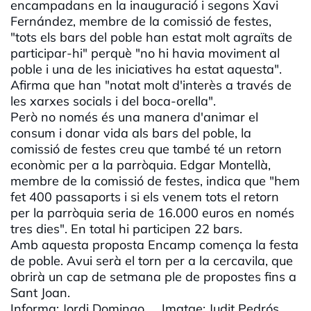
encampadans en la inauguració i segons Xavi
Fernández, membre de la comissió de festes,
"tots els bars del poble han estat molt agraïts de
participar-hi" perquè "no hi havia moviment al
poble i una de les iniciatives ha estat aquesta".
Afirma que han "notat molt d'interès a través de
les xarxes socials i del boca-orella".
Però no només és una manera d'animar el
consum i donar vida als bars del poble, la
comissió de festes creu que també té un retorn
econòmic per a la parròquia. Edgar Montellà,
membre de la comissió de festes, indica que "hem
fet 400 passaports i si els venem tots el retorn
per la parròquia seria de 16.000 euros en només
tres dies". En total hi participen 22 bars.
Amb aquesta proposta Encamp comença la festa
de poble. Avui serà el torn per a la cercavila, que
obrirà un cap de setmana ple de propostes fins a
Sant Joan.
Informa: Jordi Domingo Imatge: Judit Pedrós