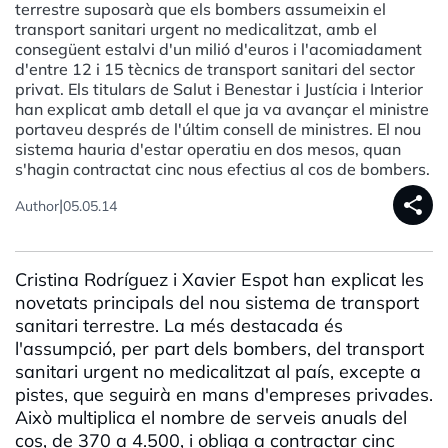
terrestre suposarà que els bombers assumeixin el
transport sanitari urgent no medicalitzat, amb el
consegüent estalvi d'un milió d'euros i l'acomiadament
d'entre 12 i 15 tècnics de transport sanitari del sector
privat. Els titulars de Salut i Benestar i Justícia i Interior
han explicat amb detall el que ja va avançar el ministre
portaveu després de l'últim consell de ministres. El nou
sistema hauria d'estar operatiu en dos mesos, quan
s'hagin contractat cinc nous efectius al cos de bombers.
share
|
Author
05.05.14
Cristina Rodríguez i Xavier Espot han explicat les
novetats principals del nou sistema de transport
sanitari terrestre. La més destacada és
l'assumpció, per part dels bombers, del transport
sanitari urgent no medicalitzat al país, excepte a
pistes, que seguirà en mans d'empreses privades.
Això multiplica el nombre de serveis anuals del
cos, de 370 a 4.500, i obliga a contractar cinc