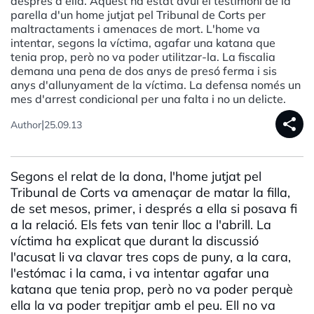
després a ella. Aquest ha estat avui el testimoni de la
parella d'un home jutjat pel Tribunal de Corts per
maltractaments i amenaces de mort. L'home va
intentar, segons la víctima, agafar una katana que
tenia prop, però no va poder utilitzar-la. La fiscalia
demana una pena de dos anys de presó ferma i sis
anys d'allunyament de la víctima. La defensa només un
mes d'arrest condicional per una falta i no un delicte.
share
|
Author
25.09.13
Segons el relat de la dona, l'home jutjat pel
Tribunal de Corts va amenaçar de matar la filla,
de set mesos, primer, i després a ella si posava fi
a la relació. Els fets van tenir lloc a l'abrill. La
víctima ha explicat que durant la discussió
l'acusat li va clavar tres cops de puny, a la cara,
l'estómac i la cama, i va intentar agafar una
katana que tenia prop, però no va poder perquè
ella la va poder trepitjar amb el peu. Ell no va