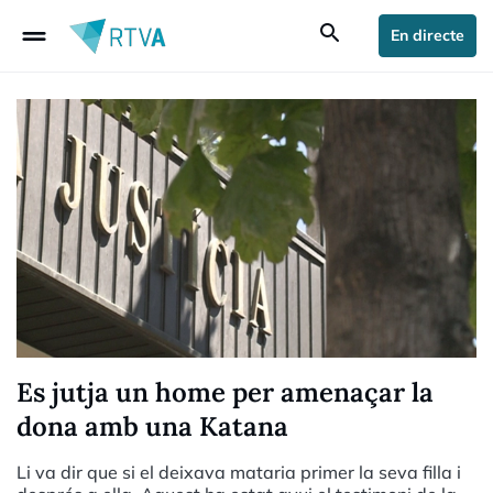
drag_handle
search
En directe
Es jutja un home per amenaçar la
dona amb una Katana
Li va dir que si el deixava mataria primer la seva filla i