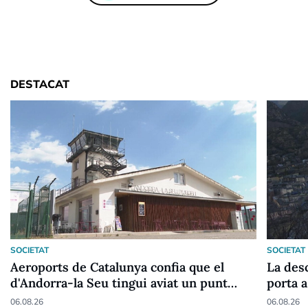
DESTACAT
SOCIETAT
SOCIETAT
Aeroports de Catalunya confia que el
La desc
d'Andorra-la Seu tingui aviat un punt
porta a
fronterer Schengen
06.08.26
06.08.26