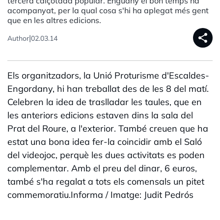
tercera calçotada popular. Enguany el bon temps ha
acompanyat, per la qual cosa s'hi ha aplegat més gent
que en les altres edicions.
share
|
Author
02.03.14
Els organitzadors, la Unió Proturisme d'Escaldes-
Engordany, hi han treballat des de les 8 del matí.
Celebren la idea de traslladar les taules, que en
les anteriors edicions estaven dins la sala del
Prat del Roure, a l'exterior. També creuen que ha
estat una bona idea fer-la coincidir amb el Saló
del videojoc, perquè les dues activitats es poden
complementar. Amb el preu del dinar, 6 euros,
també s'ha regalat a tots els comensals un pitet
commemoratiu.Informa / Imatge: Judit Pedrós