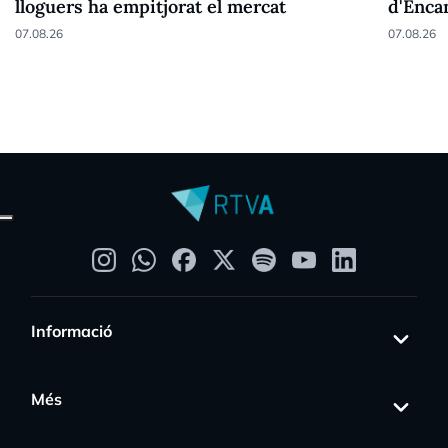
lloguers ha empitjorat el mercat
d'Enca
07.08.26
07.08.26
Informació
Més