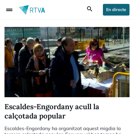
drag_handle
search
En directe
Escaldes-Engordany acull la
calçotada popular
Escaldes-Engordany ha organitzat aquest migdia la