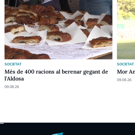
SOCIETAT
SOCIETAT
Més de 400 racions al berenar gegant de
Mor An
l'Aldosa
09.08.26
09.08.26