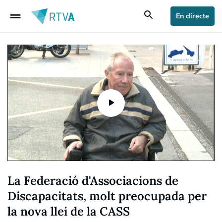
drag_handle
search
En directe
La Federació d'Associacions de
Discapacitats, molt preocupada per
la nova llei de la CASS