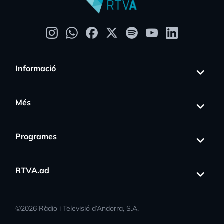
Informació
Més
Programes
RTVA.ad
©
2026
Ràdio i Televisió d’Andorra, S.A.