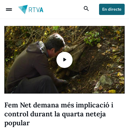
drag_handle
search
En directe
Fem Net demana més implicació i
control durant la quarta neteja
popular