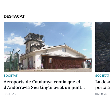
DESTACAT
SOCIETAT
SOCIETAT
Aeroports de Catalunya confia que el
La desc
d'Andorra-la Seu tingui aviat un punt
porta a
fronterer Schengen
06.08.26
06.08.26