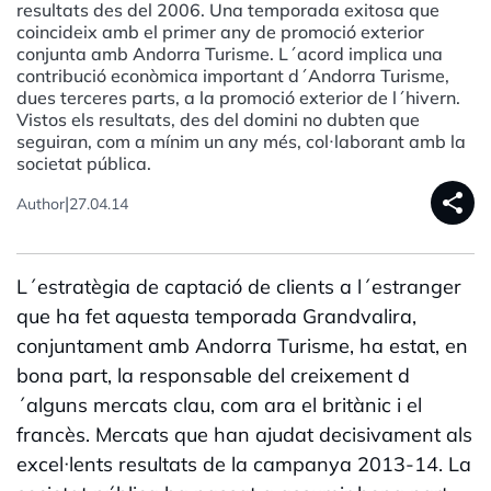
resultats des del 2006. Una temporada exitosa que
coincideix amb el primer any de promoció exterior
conjunta amb Andorra Turisme. L´acord implica una
contribució econòmica important d´Andorra Turisme,
dues terceres parts, a la promoció exterior de l´hivern.
Vistos els resultats, des del domini no dubten que
seguiran, com a mínim un any més, col·laborant amb la
societat pública.
share
|
Author
27.04.14
L´estratègia de captació de clients a l´estranger
que ha fet aquesta temporada Grandvalira,
conjuntament amb Andorra Turisme, ha estat, en
bona part, la responsable del creixement d
´alguns mercats clau, com ara el britànic i el
francès. Mercats que han ajudat decisivament als
excel·lents resultats de la campanya 2013-14. La