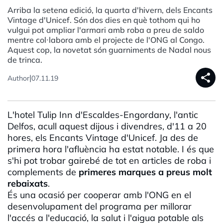
Arriba la setena edició, la quarta d'hivern, dels Encants
Vintage d'Unicef. Són dos dies en què tothom qui ho
vulgui pot ampliar l'armari amb roba a preu de saldo
mentre col·labora amb el projecte de l'ONG al Congo.
Aquest cop, la novetat són guarniments de Nadal nous
de trinca.
share
|
Author
07.11.19
L'hotel Tulip Inn d'Escaldes-Engordany, l'antic
Delfos, acull aquest dijous i divendres, d'11 a 20
hores, els Encants Vintage d'Unicef. Ja des de
primera hora l'afluència ha estat notable. I és que
s'hi pot trobar gairebé de tot en articles de roba i
complements de
primeres marques a preus molt
rebaixats
.
És una ocasió per cooperar amb l'ONG en el
desenvolupament del programa per millorar
l'accés a l'educació, la salut i l'aigua potable als