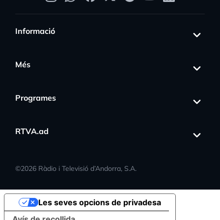
Informació
Més
Programes
RTVA.ad
©
2026
Ràdio i Televisió d’Andorra, S.A.
Les seves opcions de privadesa
Avís de recollida