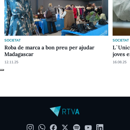
SOCIETAT
SOCIETAT
Roba de marca a bon preu per ajudar
L`Unice
Madagascar
joves e
l`educa
12.11.25
16.08.25