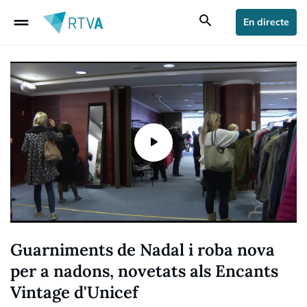
drag_handle
search
En directe
Guarniments de Nadal i roba nova
per a nadons, novetats als Encants
Vintage d'Unicef