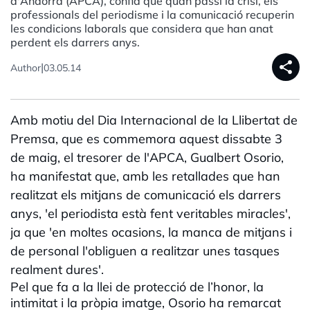
d'Andorra (APCA), confia que quan passi la crisi, els
professionals del periodisme i la comunicació recuperin
les condicions laborals que considera que han anat
perdent els darrers anys.
share
|
Author
03.05.14
Amb motiu del Dia Internacional de la Llibertat de
Premsa, que es commemora aquest dissabte 3
de maig, el tresorer de l'APCA, Gualbert Osorio,
ha manifestat que, amb les retallades que han
realitzat els mitjans de comunicació els darrers
anys, 'el periodista està fent veritables miracles',
ja que 'en moltes ocasions, la manca de mitjans i
de personal l'obliguen a realitzar unes tasques
realment dures'.
Pel que fa a la llei de protecció de l’honor, la
intimitat i la pròpia imatge, Osorio ha remarcat