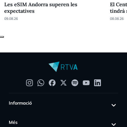
Les eSIM Andorra superen les
El Cent
expectatives
tindrà
09.08.26
08.08.26
Informació
Més