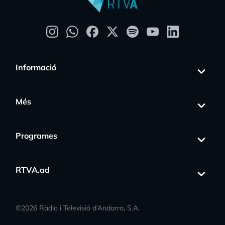
Informació
Més
Programes
RTVA.ad
©
2026
Ràdio i Televisió d’Andorra, S.A.