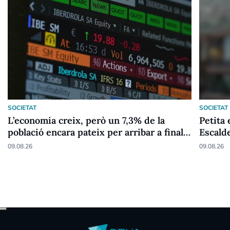
SOCIETAT
SOCIETAT
L’economia creix, però un 7,3% de la
Petita 
població encara pateix per arribar a final
Escald
de mes
09.08.26
09.08.26