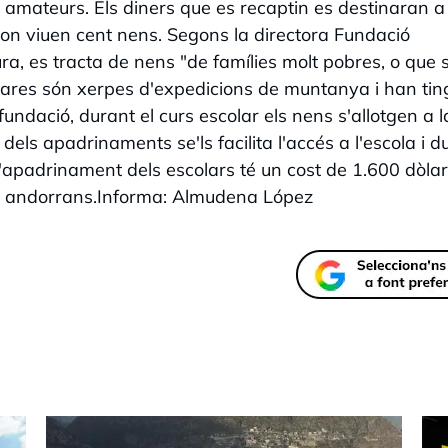
s amateurs. Els diners que es recaptin es destinaran a
 on viuen cent nens. Segons la directora Fundació
a, es tracta de nens "de famílies molt pobres, o que 
ares són xerpes d'expedicions de muntanya i han tin
fundació, durant el curs escolar els nens s'allotgen a la
dels apadrinaments se'ls facilita l'accés a l'escola i d
'apadrinament dels escolars té un cost de 1.600 dòlar
ns andorrans.Informa: Almudena López