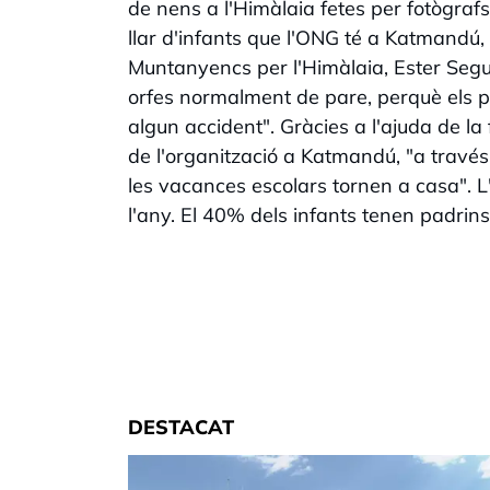
de nens a l'Himàlaia fetes per fotògraf
llar d'infants que l'ONG té a Katmandú,
Muntanyencs per l'Himàlaia, Ester Segur
orfes normalment de pare, perquè els p
algun accident". Gràcies a l'ajuda de la 
de l'organització a Katmandú, "a través 
les vacances escolars tornen a casa". L
l'any. El 40% dels infants tenen padri
DESTACAT