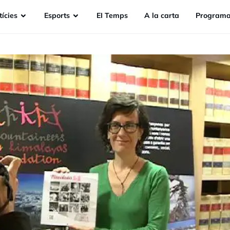
ícies
Esports
EI Temps
A la carta
Programa