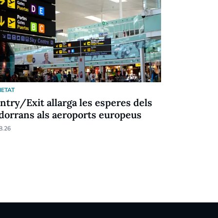
IETAT
SOCIETAT
Entry/Exit allarga les esperes dels
Menys pob
dorrans als aeroports europeus
d'exclusió
8.26
04.08.26