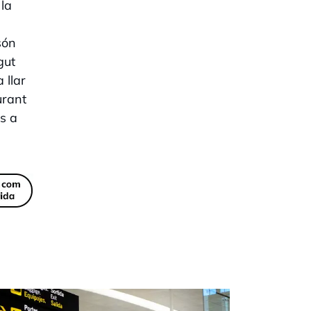
 la
són
gut
 llar
urant
s a