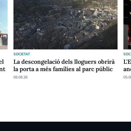
SOCIETAT
SOC
el
La descongelació dels lloguers obrirà
L'
nt
la porta a més famílies al parc públic
an
06.08.26
05.0