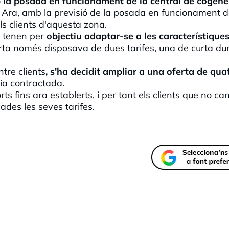
b la posada en funcionament de la central de cogene
. Ara, amb la previsió de la posada en funcionament d
s clients d'aquesta zona.
 tenen per
objectiu adaptar-se a les característiques
ferta només disposava de dues tarifes, una de curta du
tre clients
, s'ha decidit ampliar a una oferta de qua
cia contractada.
s fins ara establerts, i per tant els clients que no can
des les seves tarifes.