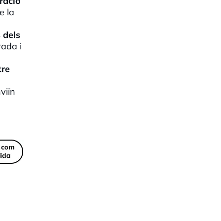
ració
e la
 dels
rada i
tre
viïn