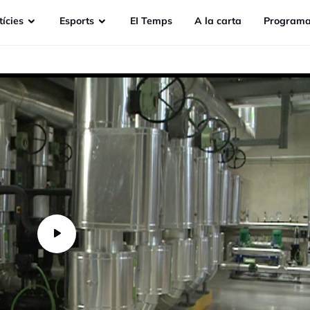
ícies
Esports
EI Temps
A la carta
Programa