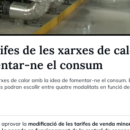
rifes de les xarxes de ca
entar-ne el consum
xarxes de calor amb la idea de fomentar-ne el consum. 
s podran escollir entre quatre modalitats en funció de
a aprovar la
modificació de les tarifes de venda mino