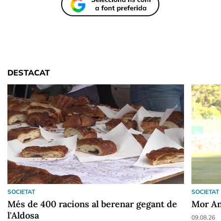
DESTACAT
SOCIETAT
SOCIETAT
Més de 400 racions al berenar gegant de
Mor An
l'Aldosa
09.08.26