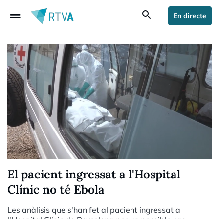
drag_handle
search
En directe
El pacient ingressat a l'Hospital
Clínic no té Ebola
Les anàlisis que s'han fet al pacient ingressat a