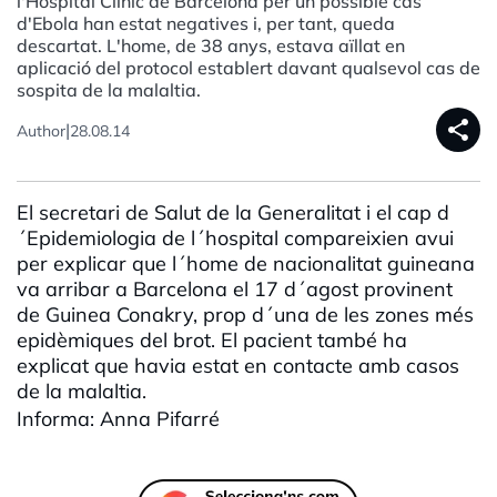
l'Hospital Clínic de Barcelona per un possible cas
d'Ebola han estat negatives i, per tant, queda
descartat. L'home, de 38 anys, estava aïllat en
aplicació del protocol establert davant qualsevol cas de
sospita de la malaltia.
share
|
Author
28.08.14
El secretari de Salut de la Generalitat i el cap d
´Epidemiologia de l´hospital compareixien avui
per explicar que l´home de nacionalitat guineana
va arribar a Barcelona el 17 d´agost provinent
de Guinea Conakry, prop d´una de les zones més
epidèmiques del brot. El pacient també ha
explicat que havia estat en contacte amb casos
de la malaltia.
Informa: Anna Pifarré