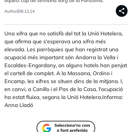
aquest cap de setmana llarg de la Puríssima.
share
|
Author
08.12.14
Una xifra que no satisfà del tot la Unió Hotelera,
que afirma que s'esperava una xifra més
elevada. Les parròquies que han registrat una
ocupació més important són Andorra la Vella i
Escaldes-Engordany, on alguns hotels han penjat
el cartell de complet. A la Massana, Ordino i
Encamp, les xifres se situen dins de la mitjana. I,
en canvi, a Canillo i el Pas de la Casa, l'ocupació
ha estat fluixa, segons la Unió Hotelera.Informa:
Anna Lladó