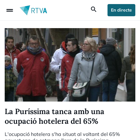
drag_handle
search
En directe
La Puríssima tanca amb una
ocupació hotelera del 65%
L'ocupació hotelera s'ha situat al voltant del 65%