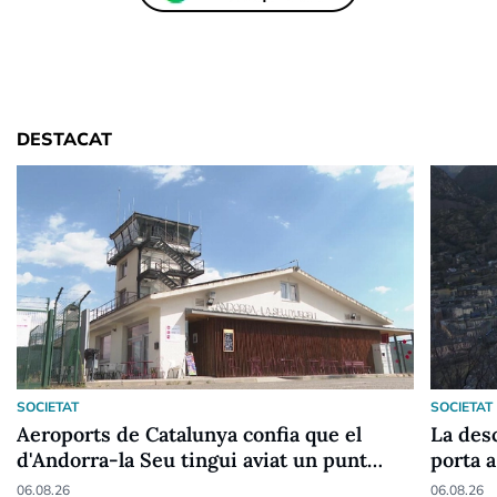
DESTACAT
SOCIETAT
SOCIETAT
Aeroports de Catalunya confia que el
La desc
d'Andorra-la Seu tingui aviat un punt
porta a
fronterer Schengen
06.08.26
06.08.26