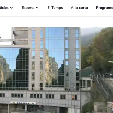
ícies
Esports
EI Temps
A la carta
Programa