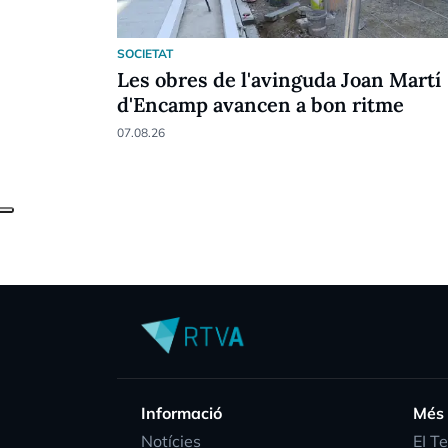
SOCIETAT
Les obres de l'avinguda Joan Martí
d'Encamp avancen a bon ritme
07.08.26
Informació
Més
Notícies
EI T