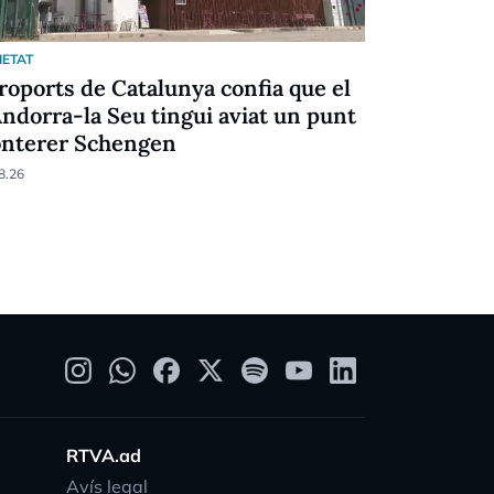
IETAT
SOCIETAT
roports de Catalunya confia que el
La descong
Andorra-la Seu tingui aviat un punt
la porta a
onterer Schengen
06.08.26
8.26
RTVA.ad
Avís legal