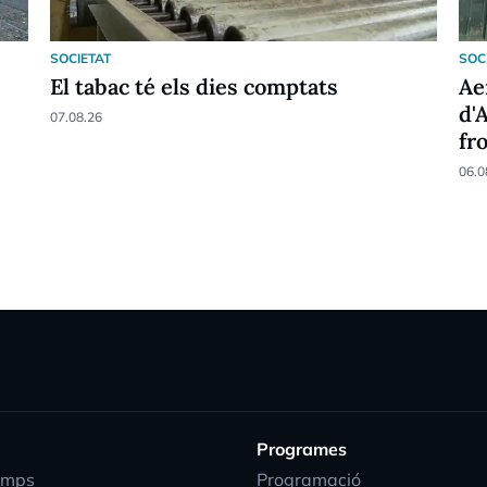
SOCIETAT
SOC
El tabac té els dies comptats
Ae
d'
07.08.26
fr
06.0
Programes
emps
Programació