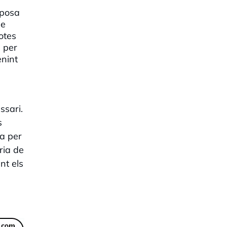
sposa
ue
otes
s per
enint
ssari.
s
ca per
ria de
nt els