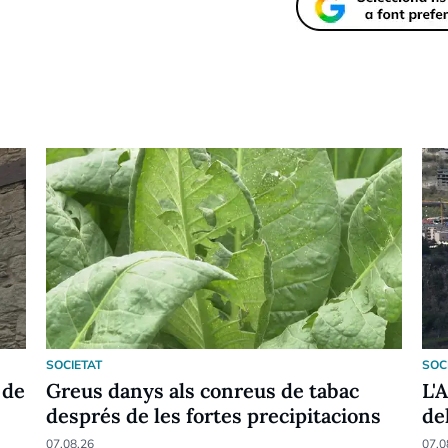
SOCIETAT
SOC
 de
Greus danys als conreus de tabac
L'
després de les fortes precipitacions
de
07.08.26
07.0