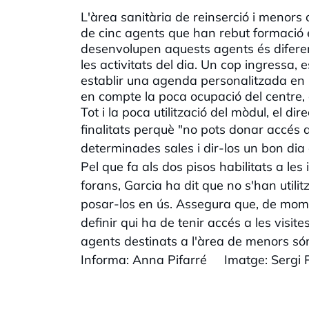
L'àrea sanitària de reinserció i menor
de cinc agents que han rebut formació 
desenvolupen aquests agents és diferen
les activitats del dia. Un cop ingressa, e
establir una agenda personalitzada en la
en compte la poca ocupació del centre, 
Tot i la poca utilització del mòdul, el di
finalitats
perquè "no pots donar accés a 
determinades sales i dir-los un bon dia
Pel que fa als dos pisos habilitats a les
forans, Garcia ha dit que no s'han utilit
posar-los en ús. Assegura que, de mome
definir qui ha de tenir accés a les visite
agents destinats a l'àrea de menors són 
Informa: Anna Pifarré Imatge: Sergi 