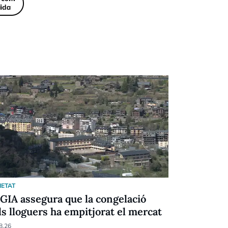
IETAT
SOCIETAT
AGIA assegura que la congelació
Les obres 
ls lloguers ha empitjorat el mercat
d'Encamp 
8.26
07.08.26