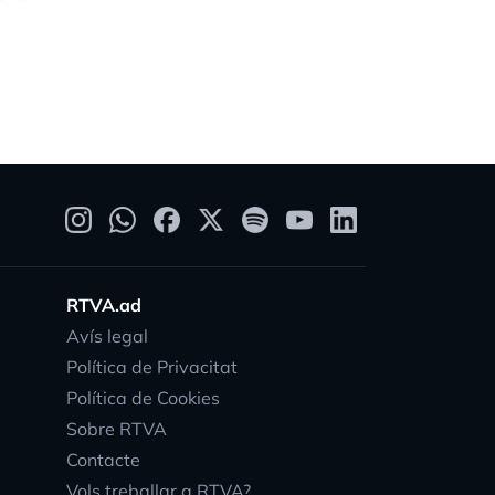
RTVA.ad
Avís legal
Política de Privacitat
Política de Cookies
Sobre RTVA
Contacte
Vols treballar a RTVA?