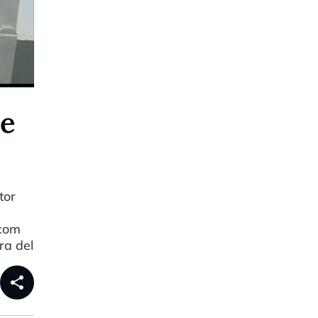
de
tor
 com
ra del
share