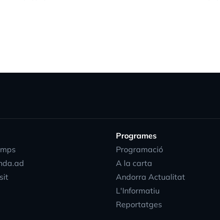
Programes
emps
Programació
nda.ad
A la carta
sit
Andorra Actualitat
L'Informatiu
Reportatges