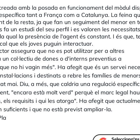
s creada amb la posada en funcionament del mòdul di
específica tant a França com a Catalunya. La feina q
t de la resta, ja que fan un seguiment del menor en t
s fa un estudi del seu perfil i es valoren les necessitat
 qual la presència de l'agent és constant. I és que, t
cal que els joves puguin interactuar.
rector assegura que no es pot utilitzar per a altres
un col·lectiu de dones o d'interns preventius a
 que no hi vagin més"
. Ha afegit que és un servei nece
 instal·lacions i destinats a rebre les famílies de menor
zat mai. Diu, a més, que caldria una regulació específi
nt, "encara està molt verd" perquè el marc legal hau
s, els requisits i qui les atorga". Ha afegit que actualme
suficients i que no està previst ampliar-la.
Pla