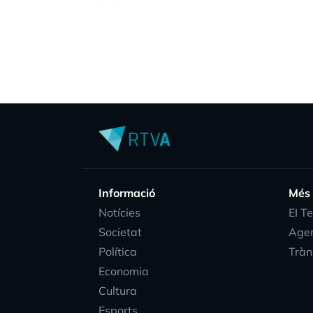
Informació
Més
Notícies
EI T
Societat
Age
Política
Tràn
Economia
Cultura
Esports