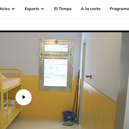
ícies
Esports
EI Temps
A la carta
Programa