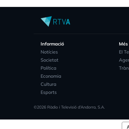
Informació
Més
Notícies
EI T
Societat
Age
Política
Tràn
Economia
Cultura
Esports
©
2026
Ràdio i Televisió d’Andorra, S.A.
A