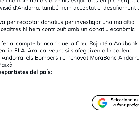
te i ha nominat als dominis esquiables en ple perquè 
Televisió d'Andorra, també hem acceptat el desafiament 
ya per recaptar donatius per investigar una malaltia
osaltres hi hem contribuït amb un donatiu econòmic 
er al compte bancari que la Creu Roja té a Andbank.
ència ELA. Ara, cal veure si s'afegeixen a la cadena
i d'Andorra, els Bombers i el renovat MoraBanc Andorra
Paixà
esportistes del país
: