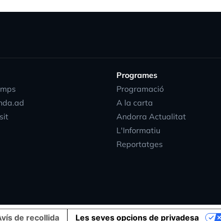
Programes
emps
Programació
nda.ad
A la carta
sit
Andorra Actualitat
L'Informatiu
Reportatges
vís de recollida
Les seves opcions de privadesa