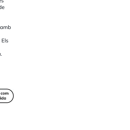
es
de
i amb
 Els
.