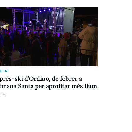
IETAT
SOCIETAT
après-ski d’Ordino, de febrer a
Les barba
tmana Santa per aprofitar més llum
reducció d
8.26
09.08.26