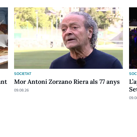
SOCIETAT
SOC
ant
Mor Antoni Zorzano Riera als 77 anys
L’
Se
09.08.26
09.0