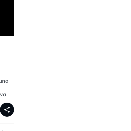
 una
eva
share