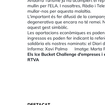
Andorra Turisme ja ha acomplert el rep
mullin per l'ELA. I nosaltres, Ràdio i 
mullar-nos per aquesta malaltia.
L'important és fer difusió de la campan
degenerativa que encara no té remei. N
aquest gest simbòlic.
Les aportacions econòmiques es poden f
ingressos es poden fer indicant la refer
solidària els nostres nominats: el Diar
Informa: Xavi Palma Imatge: Marta 
Els Ice Bucket Challenge d'empreses i 
RTVA
DESTACAT