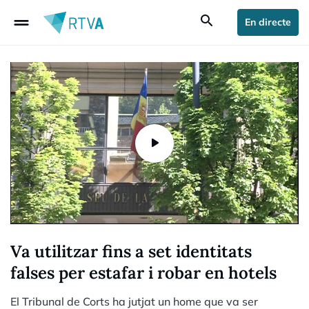
drag_handle
search
En directe
Va utilitzar fins a set identitats
falses per estafar i robar en hotels
El Tribunal de Corts ha jutjat un home que va ser