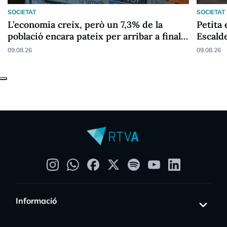
SOCIETAT
SOCIETAT
L’economia creix, però un 7,3% de la
Petita 
població encara pateix per arribar a final
Escald
de mes
09.08.26
09.08.26
Informació