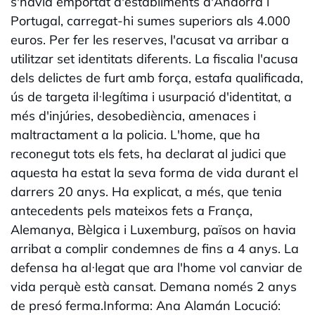
s'havia emportat d'establiments d'Andorra i
Portugal, carregat-hi sumes superiors als 4.000
euros. Per fer les reserves, l'acusat va arribar a
utilitzar set identitats diferents. La fiscalia l'acusa
dels delictes de furt amb força, estafa qualificada,
ús de targeta il·legítima i usurpació d'identitat, a
més d'injúries, desobediència, amenaces i
maltractament a la policia. L'home, que ha
reconegut tots els fets, ha declarat al judici que
aquesta ha estat la seva forma de vida durant el
darrers 20 anys. Ha explicat, a més, que tenia
antecedents pels mateixos fets a França,
Alemanya, Bèlgica i Luxemburg, països on havia
arribat a complir condemnes de fins a 4 anys. La
defensa ha al·legat que ara l'home vol canviar de
vida perquè està cansat. Demana només 2 anys
de presó ferma.Informa: Ana Alamán Locució: