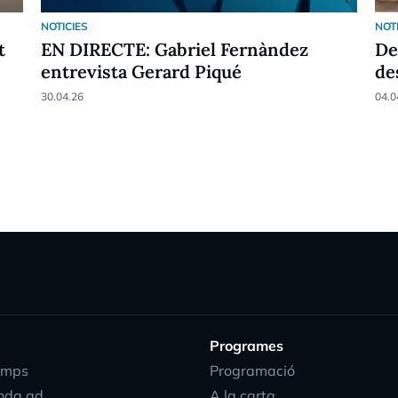
NOTICIES
NOT
t
EN DIRECTE: Gabriel Fernàndez
De
entrevista Gerard Piqué
de
30.04.26
04.0
Programes
emps
Programació
nda.ad
A la carta