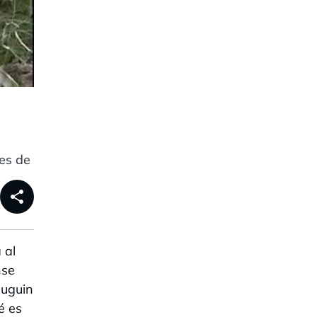
es de
share
 al
nse
puguin
é es