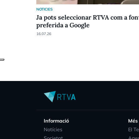
NOTICIES
Ja pots seleccionar RTVA com a fon
preferida a Google
16.07.26
Informació
Més
Notícies
EI T
Societat
Age