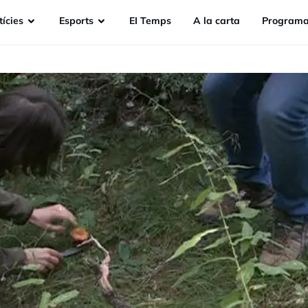
ícies
Esports
EI Temps
A la carta
Programa