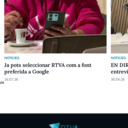
NOTICIES
NOTICIES
Ja pots seleccionar RTVA com a font
EN DIR
preferida a Google
entrev
16.07.26
30.04.26