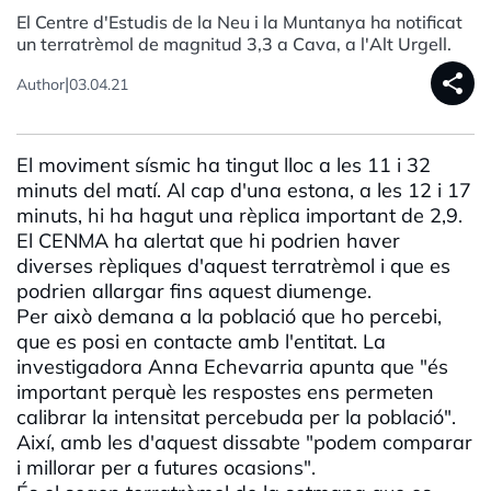
El Centre d'Estudis de la Neu i la Muntanya ha notificat
un terratrèmol de magnitud 3,3 a Cava, a l'Alt Urgell.
share
|
Author
03.04.21
El moviment sísmic ha tingut lloc a les 11 i 32
minuts del matí. Al cap d'una estona, a les 12 i 17
minuts, hi ha hagut una rèplica important de 2,9.
El CENMA ha alertat que hi podrien haver
diverses rèpliques d'aquest terratrèmol i que es
podrien allargar fins aquest diumenge.
Per això demana a la població que ho percebi,
que es posi en contacte amb l'entitat. La
investigadora Anna Echevarria apunta que "és
important perquè les respostes ens permeten
calibrar la intensitat percebuda per la població".
Així, amb les d'aquest dissabte "podem comparar
i millorar per a futures ocasions".