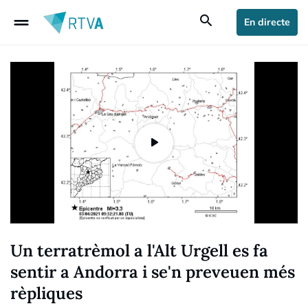
drag_handle
search
En directe
Un terratrèmol a l'Alt Urgell es fa
sentir a Andorra i se'n preveuen més
rèpliques