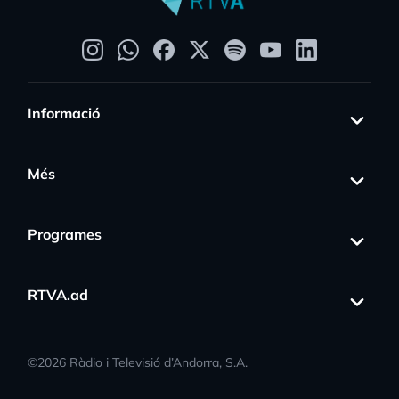
Informació
Més
Programes
RTVA.ad
©
2026
Ràdio i Televisió d’Andorra, S.A.