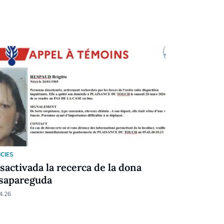
ICIES
NOTICIES
sactivada la recerca de la dona
EN DIRECT
sapareguda
l'incendi a
d'Arinsal
4.26
26.03.26