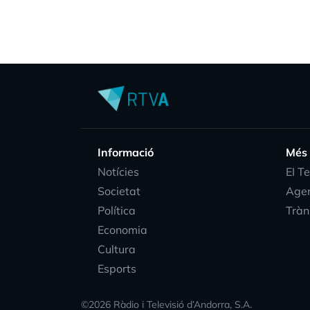
Informació
Més
Notícies
EI T
Societat
Age
Política
Tràn
Economia
Cultura
Esports
©
2026
Ràdio i Televisió d’Andorra, S.A.