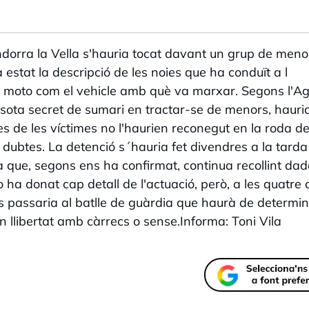
dorra la Vella s'hauria tocat davant un grup de meno
estat la descripció de les noies que ha conduït a l
va moto com el vehicle amb què va marxar. Segons l'A
 sota secret de sumari en tractar-se de menors, hauri
es de les víctimes no l'haurien reconegut en la roda d
 dubtes. La detenció s´hauria fet divendres a la tarda i
ia que, segons ens ha confirmat, continua recollint dad
o ha donat cap detall de l'actuació, però, a les quatre 
cas passaria al batlle de guàrdia que haurà de determin
n llibertat amb càrrecs o sense.Informa: Toni Vila