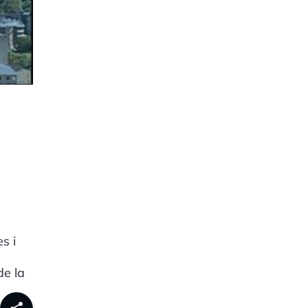
s i
de la