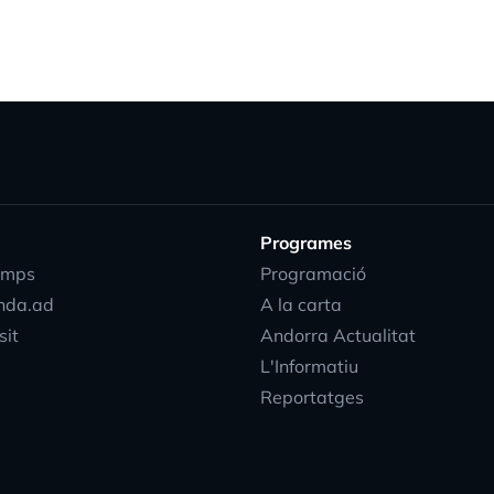
Programes
emps
Programació
nda.ad
A la carta
sit
Andorra Actualitat
L'Informatiu
Reportatges