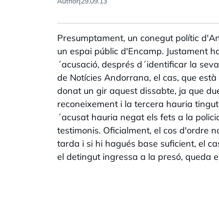
|
Author
29.09.13
Presumptament, un conegut polític d'An
un espai públic d'Encamp. Justament ha 
´acusació, després d´identificar la se
de Notícies Andorrana, el cas, que està
donat un gir aquest dissabte, ja que du
reconeixement i la tercera hauria tingut
´acusat hauria negat els fets a la polic
testimonis. Oficialment, el cos d'ordre n
tarda i si hi hagués base suficient, el 
el detingut ingressa a la presó, queda e