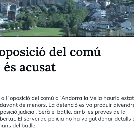
'oposició del comú
a és acusat
 a l´oposició del comú d´Andorra la Vella hauria estat
davant de menors. La detenció es va produir divendre
osició judicial. Serà el batlle, amb les proves de la
ibertat. El servei de policia no ha volgut donar detalls 
mans del batlle.