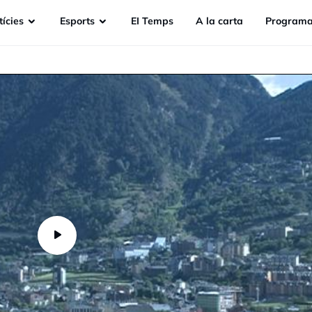
ícies
Esports
EI Temps
A la carta
Programa