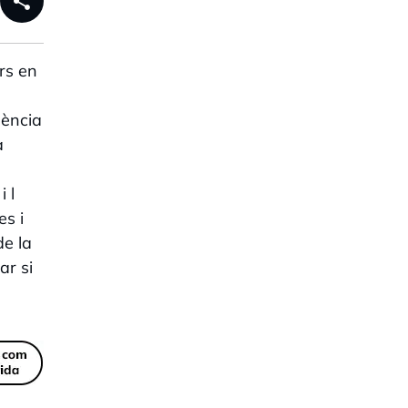
share
rs en
gència
a
e
 l
es i
de la
ar si