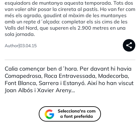
esquiadors de muntanya aquesta temporada. Tots dos
van voler ahir posar la cirereta al pastís. Ho van fer com
més els agrada, gaudint al màxim de les muntanyes
amb un repte d´alçada: completar els sis cims de les
Valls del Nord, que superen els 2.900 metres en una
sola jornada.
share
|
Author
03.04.15
Calia començar ben d´hora. Per davant hi havia
Comapedrosa, Roca Entravessada, Madecorba,
Font Blanca, Sarrera i Estanyó. Així ho han viscut
Joan Albós i Xavier Areny...