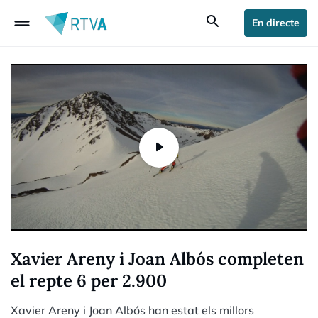
drag_handle
search
En directe
Xavier Areny i Joan Albós completen
el repte 6 per 2.900
Xavier Areny i Joan Albós han estat els millors