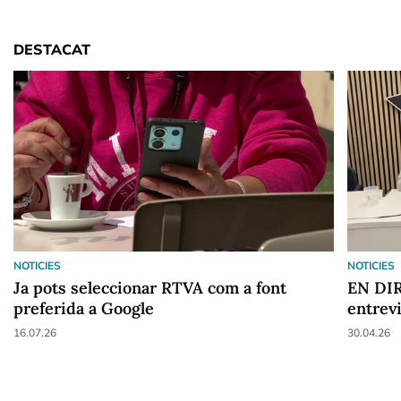
DESTACAT
NOTICIES
NOTICIES
Ja pots seleccionar RTVA com a font
EN DIR
preferida a Google
entrev
16.07.26
30.04.26