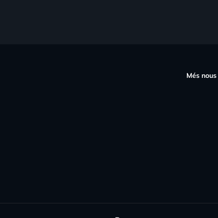
s
Més nous