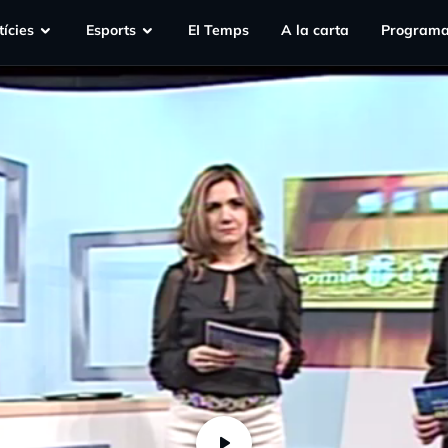
ícies
Esports
EI Temps
A la carta
Programa