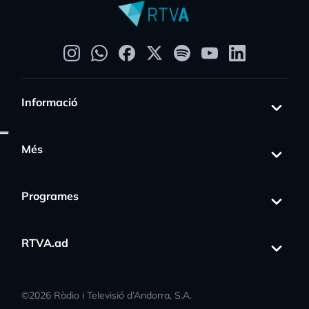
Informació
Més
Programes
RTVA.ad
©
2026
Ràdio i Televisió d’Andorra, S.A.