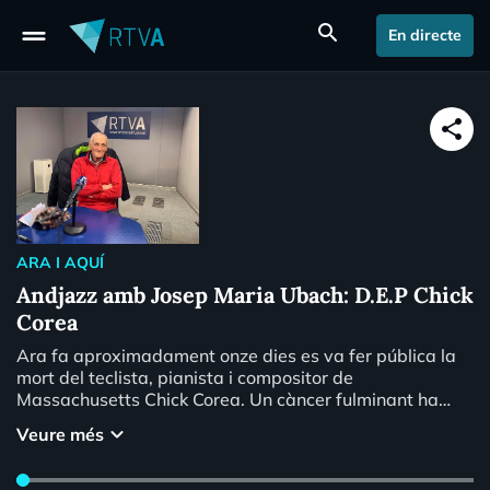
drag_handle
search
En directe
share
ARA I AQUÍ
Andjazz amb Josep Maria Ubach: D.E.P Chick
Corea
Ara fa aproximadament onze dies es va fer pública la
mort del teclista, pianista i compositor de
Massachusetts Chick Corea. Un càncer fulminant ha
silenciat als 79 anys el piano del gran creador del "jazz
keyboard_arrow_down
Veure més
fusió". Guanyador de 23 premis Grammy i company de
viatge dels millors, avui fem un repàs a la seva
trajectòria i ho il.lustrem amb tres versions sensacionals