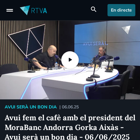
drag_handle
search
En directe
AVUI SERÀ UN BON DIA
|
06.06.25
Avui fem el cafè amb el president del
MoraBanc Andorra Gorka Aixàs -
Avui serà un bon dia - 06/06/2025