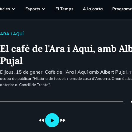
ícies
Esports
EI Temps
A la carta
Programa
ARA I AQUÍ
El cafè de l'Ara i Aqui, amb Al
Pujal
Dijous, 15 de gener. Cafè de l'Ara i Aquí amb
Albert Pujal
, l
acaba de publicar "Història de tots els noms de casa d'Andorra. Onomàsti
anterior al Concili de Trento".
vo
fast_rewind
fast_forward
play_arrow