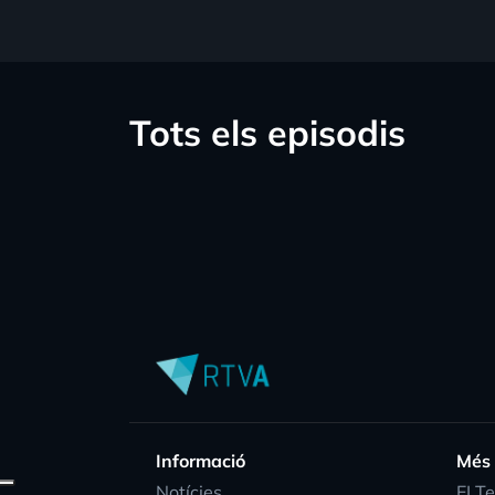
Tots els episodis
Informació
Més
Notícies
EI T