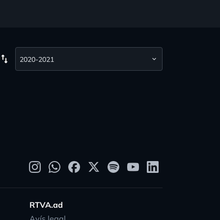
wap_vert
RTVA.ad
Avís legal