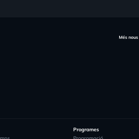
s
Més nous
Programes
emps
Programació