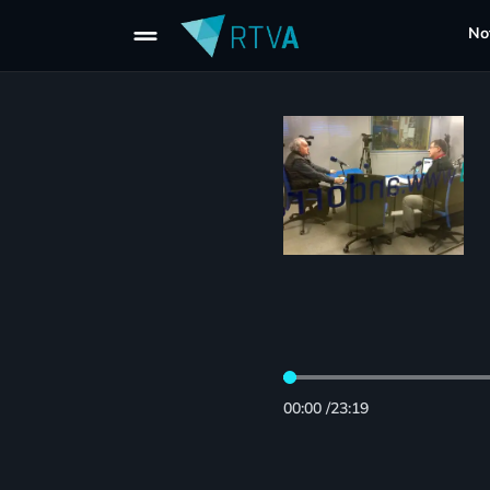
drag_handle
Not
00:00
/
23:19