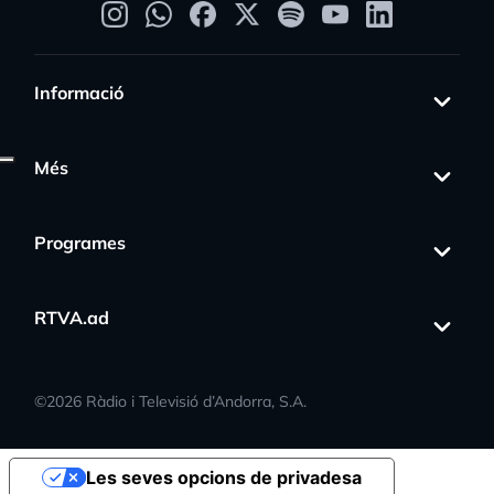
Informació
Més
Programes
RTVA.ad
©
2026
Ràdio i Televisió d’Andorra, S.A.
Les seves opcions de privadesa