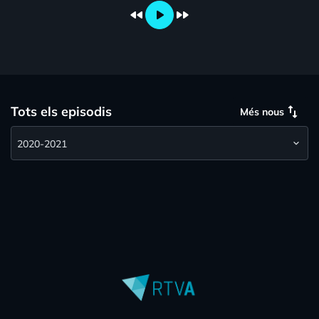
fast_rewind
play_arrow
fast_forward
swap_vert
Tots els episodis
Més nous