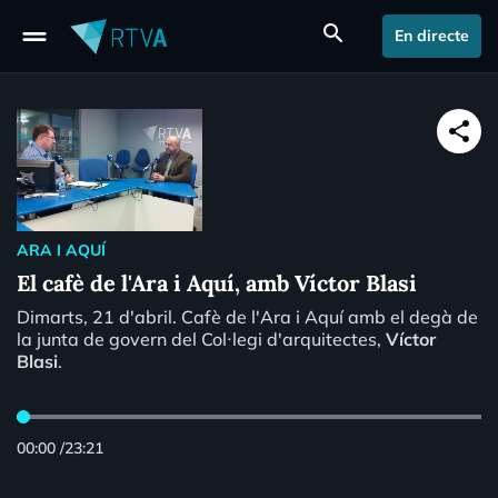
drag_handle
search
En directe
share
ARA I AQUÍ
El cafè de l'Ara i Aquí, amb Víctor Blasi
Dimarts, 21 d'abril. Cafè de l'Ara i Aquí amb el degà de
la junta de govern del Col·legi d'arquitectes,
Víctor
Blasi
.
00:00
/
23:21