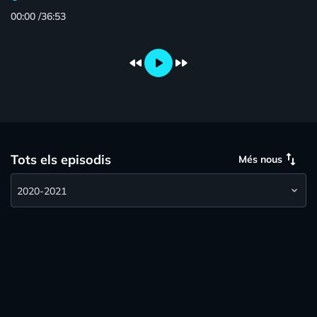
00:00
/
36:53
fast_rewind
play_arrow
fast_forward
swap_vert
Tots els episodis
Més nous