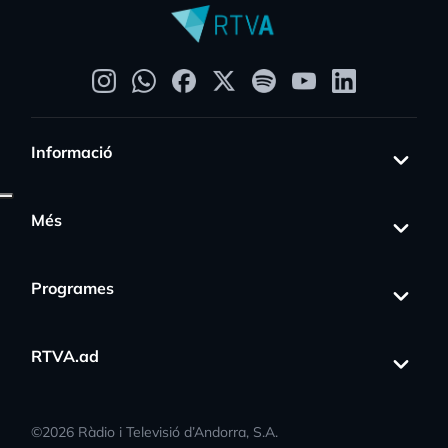
Informació
Més
Programes
RTVA.ad
©
2026
Ràdio i Televisió d’Andorra, S.A.