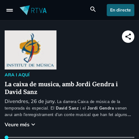
drag_handle
search
En directe
share
ARA I AQUÍ
La caixa de musica, amb Jordi Gendra i
David Sanz
Divendres, 26 de juny.
La darrera Caixa de música de la
temporada és especial. El
David Sanz
i el
Jordi Gendra
venen
avui amb l'enregistrament d'un conte musical que han fet alguns
dels alumnes de l'Institut de música d'Andorra la Vella, dins la
keyboard_arrow_down
Veure més
setmana cultural de l'ens.