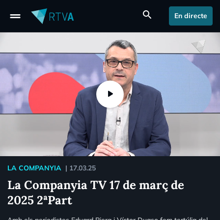
drag_handle
search
En directe
LA COMPANYIA
|
17.03.25
La Companyia TV 17 de març de
2025 2ªPart