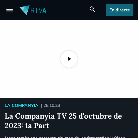
drag_handle
search
En directe
LA COMPANYIA
|
25.10.23
La Companyia TV 25 d'octubre de
2023: 1a Part