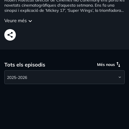
Robert Ruescas director de Cinemes Illa Carlemany ens porta les
novetats cinematogràfiques d’aquesta setmana. Ens fa una
sinopsi i explicació de ‘Mickey 17’, ‘Super Wings’, la triomfadora
dels Oscar ‘Anora’, que torna a la cartellera i Emilia Pérez que
Veure més
keyboard_arrow_down
ens l’ofereix l’Aliança andorrano-francesa.
share
swap_vert
Tots els episodis
Més nous