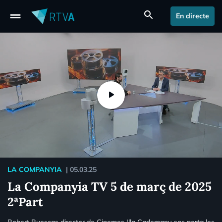
drag_handle
search
En directe
LA COMPANYIA
|
05.03.25
La Companyia TV 5 de març de 2025
2ªPart