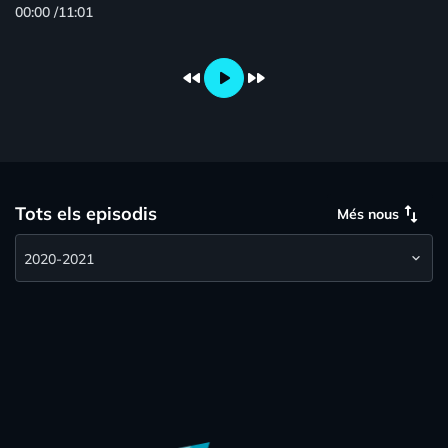
00:00
/
11:01
fast_rewind
play_arrow
fast_forward
swap_vert
Tots els episodis
Més nous