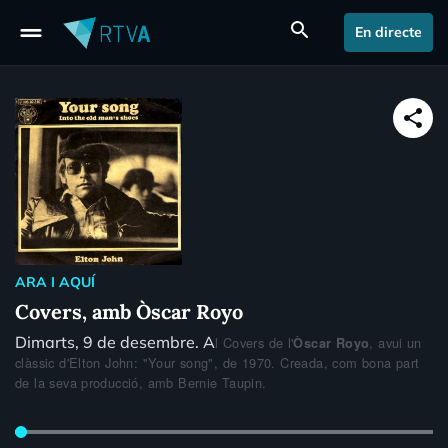
drag_handle
search
En directe
share
ARA I AQUÍ
Covers, amb Òscar Royo
Dimarts, 9 de desembre. A
l Covers de l'
, avui un
Òscar Royo
clàssic d'Elton John: "Your song", de 1970. Creada, com bona part
de la seva producció, amb Bernie Taupin.