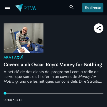
drag_handle
search
En directe
share
ARA I AQUÍ
Covers amb Òscar Royo: Money for Nothing
A petició de dos oients del programa i com a ràdio de
servei que som, els hi oferim un covers de
Money for
Nothing
, una de les mítiques cançons dels Dire Straits
inclosa en el disc "Brothers in Arms" (Vertigo 1985). Nou
versions, algunes prou curioses.
00:00
/
13:12