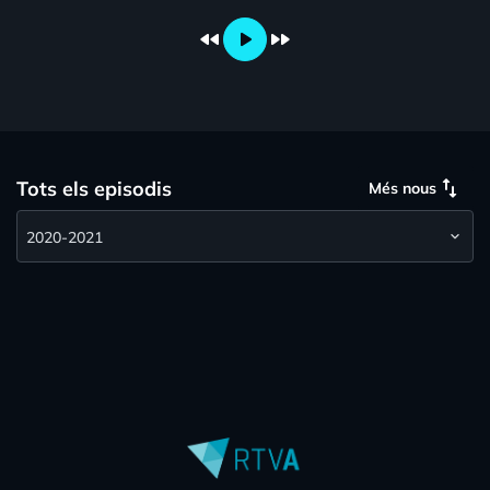
fast_rewind
play_arrow
fast_forward
swap_vert
Tots els episodis
Més nous