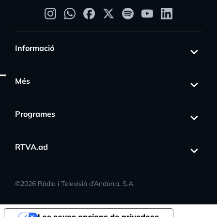
Informació
Més
Programes
RTVA.ad
©
2026
Ràdio i Televisió d’Andorra, S.A.
Les seves opcions de privadesa