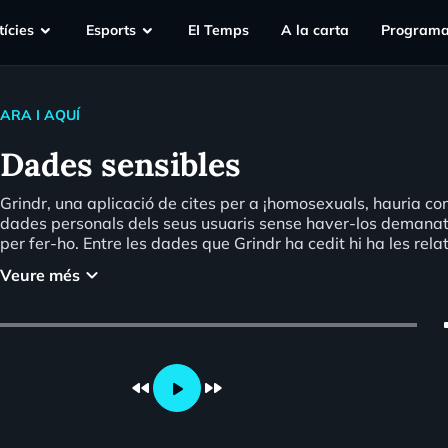
ícies
Esports
EI Temps
A la carta
Programa
ARA I AQUÍ
Dades sensibles
Grindr, una aplicació de cites per a ¡homosexuals, hauria co
dades personals dels seus usuaris sense haver-los demanat
per fer-ho. Entre les dades que Grindr ha cedit hi ha les relat
usuaris tenen el VIH i a quan va ser l'última vegada que es v
keyboard_arrow_down
Veure més
prova de la sida. Ha estatb el tema de l'Apunt de la Viviana
vo
fast_rewind
fast_forward
play_arrow