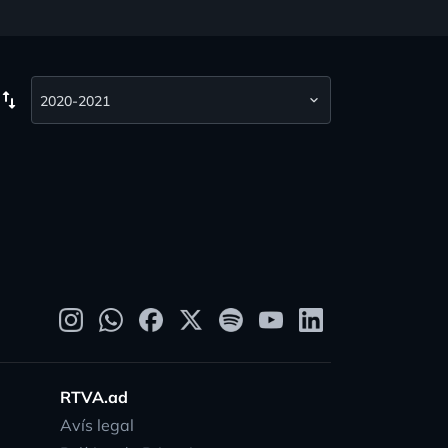
wap_vert
RTVA.ad
Avís legal