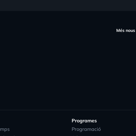
s
Més nous
Programes
emps
Programació