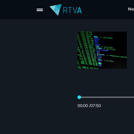
drag_handle
Not
00:00
/
07:50