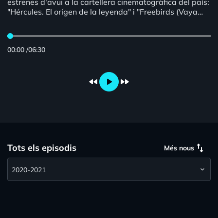
estrenes d'avui a la cartellera cinematogràfica del país:
"Hércules. El orígen de la leyenda" i "Freebirds (Vaya
pavos!)".
00:00
/
06:30
fast_rewind
play_arrow
fast_forward
swap_vert
Tots els episodis
Més nous