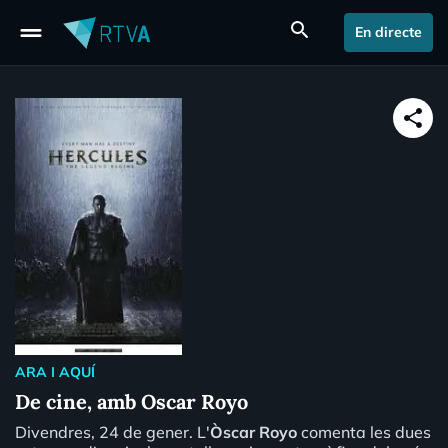
drag_handle
search
En directe
share
ARA I AQUÍ
De cine, amb Oscar Royo
Divendres, 24 de gener. L'
Ò
scar Royo
comenta les dues